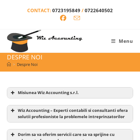
Skip
CONTACT:
0723195849
/
0722640502
to
content
Menu
DESPRE NOI
>
Despre Noi
Misiunea Wiz Accounting s.r.l.
Wiz Accounting – Experti contabili si consultanti ofera
solutii profesioniste la problemele intreprinzatorilor
Dorim sa va oferim servicii care sa va sprijine cu