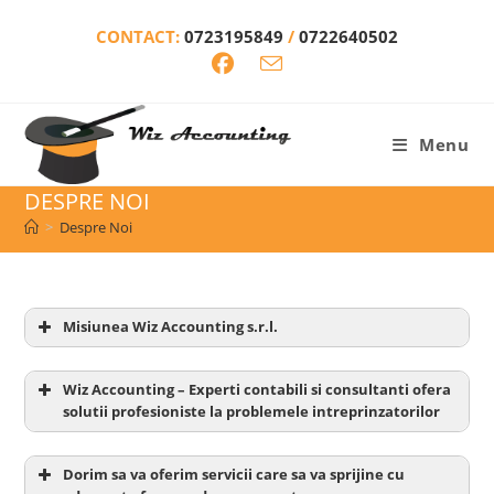
Skip
CONTACT:
0723195849
/
0722640502
to
content
Menu
DESPRE NOI
>
Despre Noi
Misiunea Wiz Accounting s.r.l.
Wiz Accounting – Experti contabili si consultanti ofera
solutii profesioniste la problemele intreprinzatorilor
Dorim sa va oferim servicii care sa va sprijine cu