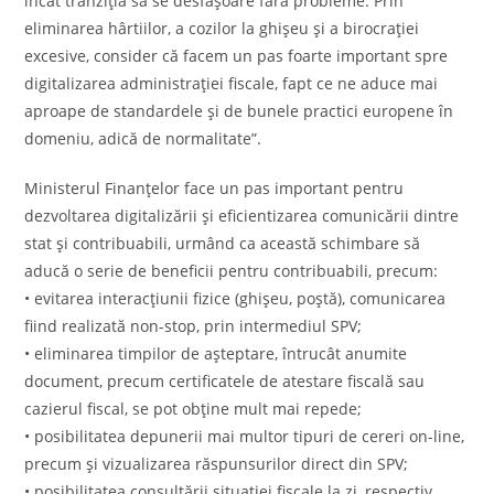
încât tranziția să se desfășoare fără probleme. Prin
eliminarea hârtiilor, a cozilor la ghișeu și a birocrației
excesive, consider că facem un pas foarte important spre
digitalizarea administrației fiscale, fapt ce ne aduce mai
aproape de standardele și de bunele practici europene în
domeniu, adică de normalitate”.
Ministerul Finanțelor face un pas important pentru
dezvoltarea digitalizării și eficientizarea comunicării dintre
stat și contribuabili, urmând ca această schimbare să
aducă o serie de beneficii pentru contribuabili, precum:
• evitarea interacțiunii fizice (ghișeu, poștă), comunicarea
fiind realizată non-stop, prin intermediul SPV;
• eliminarea timpilor de așteptare, întrucât anumite
document, precum certificatele de atestare fiscală sau
cazierul fiscal, se pot obține mult mai repede;
• posibilitatea depunerii mai multor tipuri de cereri on-line,
precum și vizualizarea răspunsurilor direct din SPV;
• posibilitatea consultării situației fiscale la zi, respectiv