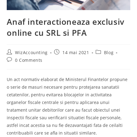
Anaf interactioneaza exclusiv
online cu SRL si PFA
Post
Post
Post
WizAccounting
14 mai 2021
Blog
author:
published:
category:
Post
0 Comments
comments:
Un act normativ elaborat de Ministerul Finantelor propune
o serie de masuri necesare pentru protejarea sanatatii
cetatenilor, pentru evitarea blocajelor in activitatea
organelor fiscale centrale si pentru aplicarea unui
tratament unitar debitorilor care au facut obiectul unei
inspectii fiscale sau verificarii situatiei fiscale personale,
astfel incat acestia sa nu fie dezavantajati fata de ceilalti
contribuabili care se afla in situatii similare.