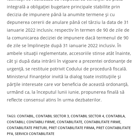
integrală a obligației bugetare principale stabilite prin
decizia de impunere până la anumite termene și cu
depunerea cererii de anulare până cel târziu la data de 31
ianuarie 2022 inclusiv, respectiv în termen de 90 de zile de
la comunicarea deciziei de impunere dacă termenul de 90
de zile se împlinește după 31 ianuarie 2022 inclusiv. În
ambele situații reglementate, accesoriile stinse atât înainte,
cât și după data intrării în vigoare a prezentei ordonanțe de
urgență, se restituie potrivit Codului de procedură fiscală.
Ministerul Finanțelor invită la dialog toate instituțiile și
părțile interesate care vor beneficia de această ordonanță,
urmând ca, la începutul lunii iunie, propunerea finală să
reflecte consensul atins în urma dezbaterilor.
TAGS
:
CONTABIL
,
CONTABIL SECTOR 3
,
CONTABIL SECTOR 4
,
CONTABILA
,
CONTABILI
,
CONTABILI FIRME
,
CONTABILITATE
,
CONTABILITATE FIRME
,
CONTABILITATE PRETURI
,
PRET CONTABILITATE FIRMA
,
PRET CONTABILITATE
PFA
,
SERVICII CONTABILITATE