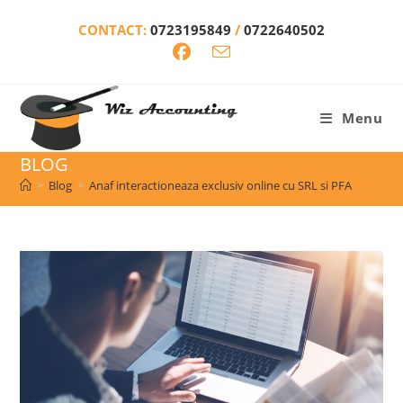
Skip
CONTACT:
0723195849
/
0722640502
to
content
Menu
BLOG
>
Blog
>
Anaf interactioneaza exclusiv online cu SRL si PFA