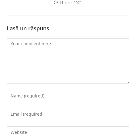
11 iunie 2021
Lasă un răspuns
Comment
Enter
your
name
Enter
or
your
username
email
Enter
to
address