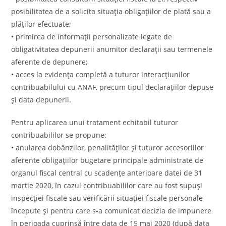
posibilitatea de a solicita situația obligațiilor de plată sau a
plăților efectuate;
• primirea de informații personalizate legate de
obligativitatea depunerii anumitor declarații sau termenele
aferente de depunere;
• acces la evidența completă a tuturor interacțiunilor
contribuabilului cu ANAF, precum tipul declarațiilor depuse
și data depunerii.
Pentru aplicarea unui tratament echitabil tuturor
contribuabililor se propune:
• anularea dobânzilor, penalităților și tuturor accesoriilor
aferente obligațiilor bugetare principale administrate de
organul fiscal central cu scadențe anterioare datei de 31
martie 2020, în cazul contribuabililor care au fost supuși
inspecției fiscale sau verificării situației fiscale personale
începute și pentru care s-a comunicat decizia de impunere
în perioada cuprinsă între data de 15 mai 2020 (după data