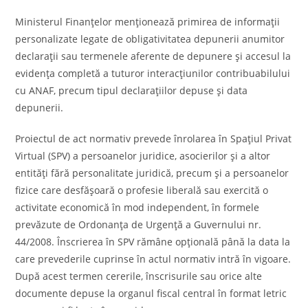
Ministerul Finanţelor menţionează primirea de informaţii
personalizate legate de obligativitatea depunerii anumitor
declaraţii sau termenele aferente de depunere şi accesul la
evidenţa completă a tuturor interacţiunilor contribuabilului
cu ANAF, precum tipul declaraţiilor depuse şi data
depunerii.
Proiectul de act normativ prevede înrolarea în Spațiul Privat
Virtual (SPV) a persoanelor juridice, asocierilor și a altor
entități fără personalitate juridică, precum și a persoanelor
fizice care desfășoară o profesie liberală sau exercită o
activitate economică în mod independent, în formele
prevăzute de Ordonanța de Urgență a Guvernului nr.
44/2008. Înscrierea în SPV rămâne opțională până la data la
care prevederile cuprinse în actul normativ intră în vigoare.
După acest termen cererile, înscrisurile sau orice alte
documente depuse la organul fiscal central în format letric