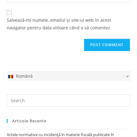
your
comment
to
website
comment
URL
Salvează-mi numele, emailul și site-ul web în acest
(optional)
navigator pentru data viitoare când o să comentez.
Română
Articole Recente
Actele normative cu incidență în materie fiscală publicate în