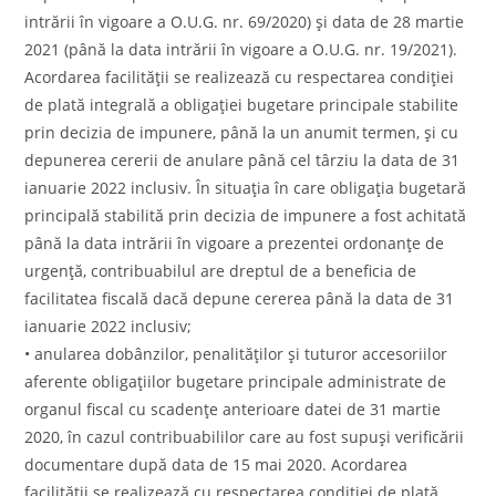
intrării în vigoare a O.U.G. nr. 69/2020) și data de 28 martie
2021 (până la data intrării în vigoare a O.U.G. nr. 19/2021).
Acordarea facilității se realizează cu respectarea condiției
de plată integrală a obligației bugetare principale stabilite
prin decizia de impunere, până la un anumit termen, și cu
depunerea cererii de anulare până cel târziu la data de 31
ianuarie 2022 inclusiv. În situația în care obligația bugetară
principală stabilită prin decizia de impunere a fost achitată
până la data intrării în vigoare a prezentei ordonanțe de
urgență, contribuabilul are dreptul de a beneficia de
facilitatea fiscală dacă depune cererea până la data de 31
ianuarie 2022 inclusiv;
• anularea dobânzilor, penalităților și tuturor accesoriilor
aferente obligațiilor bugetare principale administrate de
organul fiscal cu scadențe anterioare datei de 31 martie
2020, în cazul contribuabililor care au fost supuși verificării
documentare după data de 15 mai 2020. Acordarea
facilității se realizează cu respectarea condiției de plată