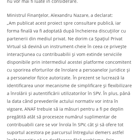
nu vor mai fi luate în considerare.
Ministrul Finanțelor, Alexandru Nazare, a declarat:
„Am publicat acest proiect spre consultare publică, iar
forma finală va fi adoptată după încheierea discuțiilor cu
partenerii din mediul privat. Ne dorim ca Spațiul Privat
Virtual să devină un instrument-cheie în ceea ce privește
interacțiunea cu contribuabilii și vom extinde serviciile
disponibile prin intermediul acestei platforme concomitent
cu sporirea eforturilor de înrolare a persoanelor juridice și
a persoanelor fizice autorizate. În prezent se lucrează la
identificarea unor mecanisme de simplificare și flexibilizare
a înrolării și autentificării utilizatorilor în SPV. În plus, până
la data când prevederile actului normativ vor intra în
vigoare, ANAF trebuie să ia măsuri pentru a fi pe deplin
pregătită atât să proceseze numărul suplimentar de
contribuabili care se vor înrola în SPV, cât și să ofere tot
suportul acestora pe parcursul întregului demers astfel